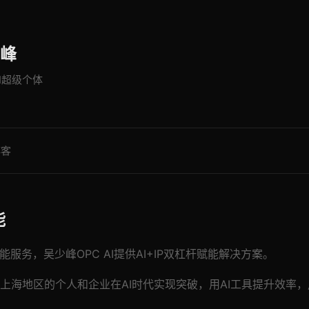
峰
AI超级个体
博客
能
能服务，吴少峰OPC AI提供AI+IP双杠杆赋能解决方案。
上海地区的个人和企业在AI时代实现突破，用AI工具提升效率，