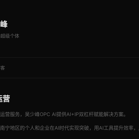
峰
AI超级个体
博客
运营
营服务，吴少峰OPC AI提供AI+IP双杠杆赋能解决方案。
南宁地区的个人和企业在AI时代实现突破，用AI工具提升效率，