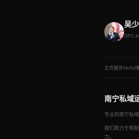
吴少
OPC 
主页
服务
Skills
南宁私域
专业的南宁私域运
我们致力于帮助
力。