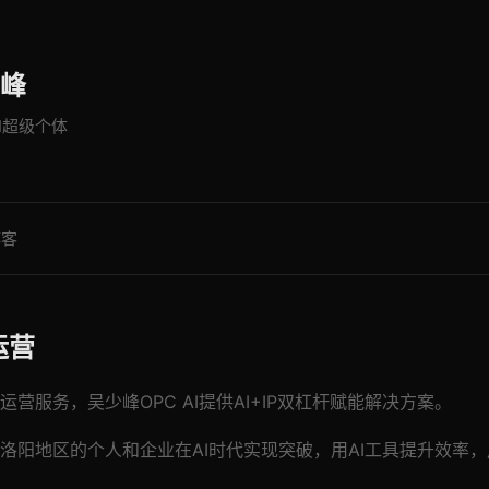
峰
AI超级个体
博客
运营
营服务，吴少峰OPC AI提供AI+IP双杠杆赋能解决方案。
洛阳地区的个人和企业在AI时代实现突破，用AI工具提升效率，