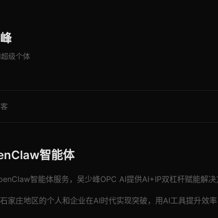
峰
AI超级个体
博客
enClaw智能体
enClaw智能体服务，吴少峰OPC AI提供AI+IP双杠杆赋能解
石家庄地区的个人和企业在AI时代实现突破，用AI工具提升效率