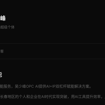
峰
AI超级个体
博客
能
能服务，吴少峰OPC AI提供AI+IP双杠杆赋能解决方案。
长春地区的个人和企业在AI时代实现突破，用AI工具提升效率，