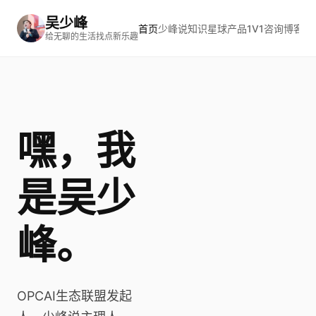
吴少峰
首页
少峰说
知识星球
产品
1V1咨询
博客
订
给无聊的生活找点新乐趣
嘿，我
是吴少
峰。
OPCAI生态联盟发起