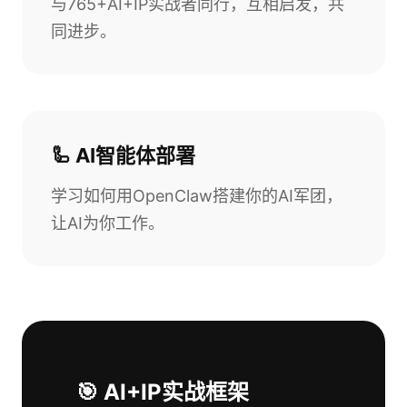
与765+AI+IP实战者同行，互相启发，共
同进步。
🦾 AI智能体部署
学习如何用OpenClaw搭建你的AI军团，
让AI为你工作。
🎯 AI+IP实战框架