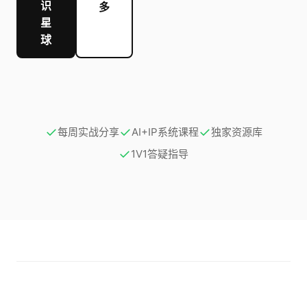
识
多
星
球
✓
✓
✓
每周实战分享
AI+IP系统课程
独家资源库
✓
1V1答疑指导