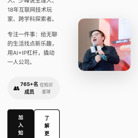
人、少峰说主理人、
18年互联网技术玩
家、跨学科探索者。
专注一件事：给无聊
的生活找点新乐趣，
用AI+IP杠杆，撬动
一人公司。
765+名
在知识
👥
成员
星球
加
了
入
解
知
更