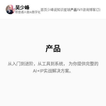
吴少峰
首页
少峰说
知识星球
产品
1V1咨询
博客
订阅电
帮普通人做AI数字化
产品
从入门到进阶，从工具到系统， 为你提供完整的
AI+IP实战解决方案。